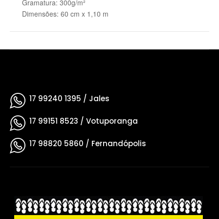
Gramatura: 300g/m²
Dimensões: 60 cm x 1,10 m
17 99240 1395
/ Jales
17 99151 8523
/ Votuporanga
17 98820 5860
/ Fernandópolis